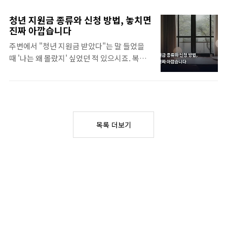
건인데도 신청을 안 하고 있는 가구가 전국에
를 지원하는 제도입니다. 2022년에 처음 도입
수십만 곳이 넘는다는 이야기가 있습니다. 제
됐고, 현재도 계속 운영 중이에요.지자체별로
청년 지원금 종류와 신청 방법, 놓치면
도가 있는지 몰라서, 복잡할 것 같아서, 아니면
별도 운영하는 청년 월세 지원도 있습니다. 서
진짜 아깝습니다
"나는 해당 안 되겠지"라고 지레 포기해서죠.
울시, 경기도, 인천시 등에서 독자적인 지원 프
주변에서 "청년 지원금 받았다"는 말 들었을
실제로 신청 절차를 밟아보면 생각보다 간단합
로그램을 운영하고 있어서, 국가 사업과 지자
때 '나는 왜 몰랐지' 싶었던 적 있으시죠. 복지
니다. 이 글에서 주거급여 신청 자격부터 실제
체 사업을 중복 수혜하지..
제도는 신청 안 하면 아무도 챙겨주지 않아요.
신청 방법까지 단계별로 정리했습니다.주거급
이게 우리나라 복지의 고질적인 문제인데, 특
여란 무엇인가주거급여는 국민기초생활보장
히 청년층은 바쁘다는 이유로 정보 수집을 뒤
제도에서 주거 비용을 지원하는 급여입니다.
로 미루다가 기간 놓치는 경우가 많
임차가구(전·월세)에는 임차료를 지원하고,
죠.2024~2025년 기준으로 청년이라면 한 번
자가가구(본인 소유 주택)에는 집 수리 비용을
목록 더보기
은 꼭 확인해봐야 할 청년 지원금 제도들을 정
지원하는 방식이죠.기초생활수급자 전체에게
리했습니다. 중앙정부 것도 있고, 지자체 것도
지급되는 게 아니라, 주거급여 수급 자격을 별
있어요.2025청년 지원금 총정리중앙+지자체
도로 심사해서 지..
주요 제도 한눈에신청 전 반드시 확인할 조건
포함국가가 운영하는 주요 청년 지원금규모가
가장 큰 건 청년도약계좌예요. 매달 70만 원까
지 납입하면 정부가 최대 2만 4천 원을 보태주
고, 5년 만기 때 비과세로 약 5,000만 원까지