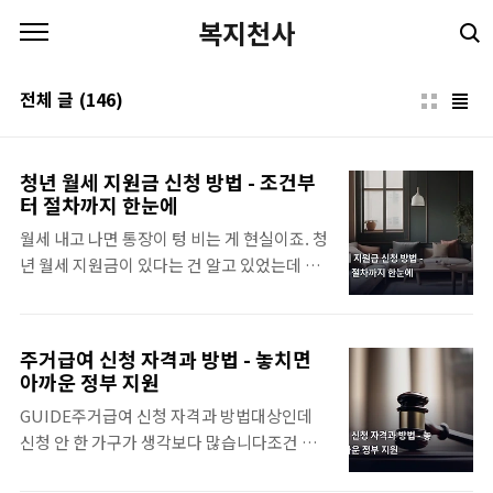
본문 바로가기
복지천사
전체 글
(146)
청년 월세 지원금 신청 방법 - 조건부
터 절차까지 한눈에
월세 내고 나면 통장이 텅 비는 게 현실이죠. 청
년 월세 지원금이 있다는 건 알고 있었는데 막
상 신청하려니 조건이 복잡해서 포기했다는 분
들이 의외로 많습니다. 결론부터 말하면 - 조건
만 맞으면 월 최대 20만 원씩 최장 12개월, 총
주거급여 신청 자격과 방법 - 놓치면
240만 원까지 받을 수 있어요. 신청 방법 정리
아까운 정부 지원
해 드립니다.청년 월세 지원금이란 - 어떤 제도
GUIDE주거급여 신청 자격과 방법대상인데
인가요청년 월세 지원금은 국토교통부가 주관
신청 안 한 가구가 생각보다 많습니다조건 확
하는 청년 주거 지원 사업으로, 소득·자산 기준
인부터 시작하세요주거급여를 받을 수 있는 조
을 충족하는 청년 1인 가구에게 매달 월세 일부