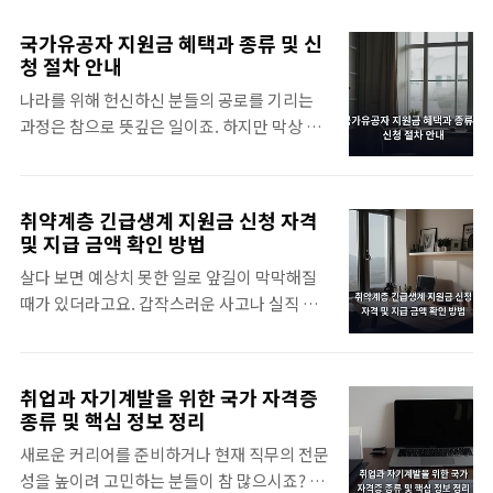
당황스럽게 만들기 마련이죠. 이럴 때 막막한
이 다시 사회로 복귀할 때 도움을 주는 고용 정
마음을 조금이라게 덜어줄 수 있는 제도적 장
책이 바로 이 제도입니다. 단순히 돈을 지급하
국가유공자 지원금 혜택과 종류 및 신
치가 있다면 얼마나 든든할까요?위기 상황을
는 것에 그치지 않고 재취업이나 직업훈련 과
청 절차 안내
극복하기 위한 긴급복지 지원금 신청 제도란?
정을 전폭적으로 뒷받침하려는 목적을 가지고
나라를 위해 헌신하신 분들의 공로를 기리는
갑작스러운 위기로 인해 당장 오늘 내일의 생
있죠.고용노동부와 각 지자체가 힘을 합쳐 운
과정은 참으로 뜻깊은 일이죠. 하지만 막상 국
계가 막막해진 가구를 돕는 것이 이 제도의 핵
영하고 있으며, 지역마다 지원하는 세부 내용
가유공자 지원금 관련 정보를 찾다 보면 복잡
심입니다. 실직이나 사망, 혹은 예상치 못한 재
이 조금씩 ..
한 용어와 제도 때문에 머리가 아픈 경우가 많
난이 발생했을 때 국가가 일시적으로 도움을
더라고요.단순히 보상금을 받는 것에 그치지
주는 방식이죠. 저도 주변에서 갑자기 큰 병을
취약계층 긴급생계 지원금 신청 자격
않고 의료나 교육 등 혜택의 범위가 생각보다
얻은 분들을 보며 참 마음이 안 좋더라고요.이
및 지급 금액 확인 방법
넓어서 꼼꼼하게 살펴보는 자세가 필요합니
제도는 단순히 돈을 전달하는 것에 그치지 않
살다 보면 예상치 못한 일로 앞길이 막막해질
다. 저도 처음에는 어떤 항목이 본인에게 해당
고 생계나 의료, 주거 등 각자의 상황에 맞는 맞
때가 있더라고요. 갑작스러운 사고나 실직 소
되는지 몰라 한참을 헤맸던 기억이 나네요.국
춤형 지원을 제공합니다. 무엇보다 눈에 띄는
식은 누구에게나 커다란 충격으로 다가오기 마
가유공자와 보훈보상대상자의 명확한 구분먼
특..
련이죠.갑자기 수입이 끊기거나 병원비 부담
저 법적인 개념부터 짚고 넘어가는 것이 좋겠
이 커지면 당장 생활비 걱정부터 앞서게 되는
어요. 국가유공자는 「국가유공자 등 예우 및
취업과 자기계발을 위한 국가 자격증
데요. 이럴 때 국가에서 운영하는 제도를 잘 알
지원에 관한 법률」에 근거하여 등록된 분들
종류 및 핵심 정보 정리
고 있다면 큰 힘이 될 수 있답니다.위기 상황을
을 의미하죠.간혹 보훈보상대상자와 혼동하시
새로운 커리어를 준비하거나 현재 직무의 전문
극복하기 위한 취약계층 긴급생계 지원금 개념
는 분들이 계시는데, 이 둘은 법적으로 엄연히
성을 높이려 고민하는 분들이 참 많으시죠? 저
갑작스러운 위기 상황에 처한 저소득층을 위해