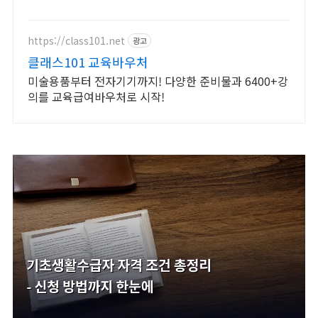
으로 혜안.법신.육신통의 법력으로 꿰뚫어 상담합니다
https://class101.net
광고
클래스101 교육바우처
미술용품부터 전자기기까지! 다양한 준비물과 6400+강
의를 교육급여바우처로 시작!