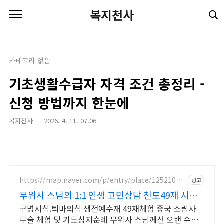
본문 바로가기
복지천사
카테고리 없음
기초생활수급자 자격 조건 총정리 -
신청 방법까지 한눈에
복지천사
2026. 4. 11. 07:06
https://map.naver.com/p/entry/place/12521092
광고
94
무위사 스님의 1:1 인생 고민상담 천도49재 시다
림
구병시식.퇴마의식 생전예수재 49재체험 중국 소림사
무술 체험 및 기도성지순례 무위사 스님께선 오랜 수행