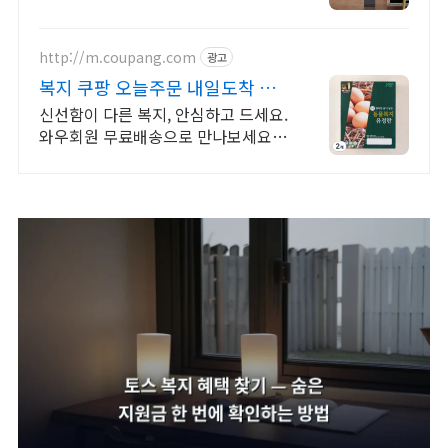
http://m.coupang.com
광고
복지 쿠팡 오늘주문 내일도착 로
켓배송
신선함이 다른 복지, 안심하고 드세요.
와우회원 무료배송으로 만나보세요.
고소하고 비린내 없는 계란, 탱글한 노
른자로 풍미를 더하세요.