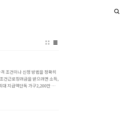
자격 조건이나 신청 방법을 정확히
격 조건근로장려금을 받으려면 소득,
최대 지급액단독 가구2,200만 원
025년 6월 1일 기준 가구원 전체
기간과 방법근로장려금 정기 ..