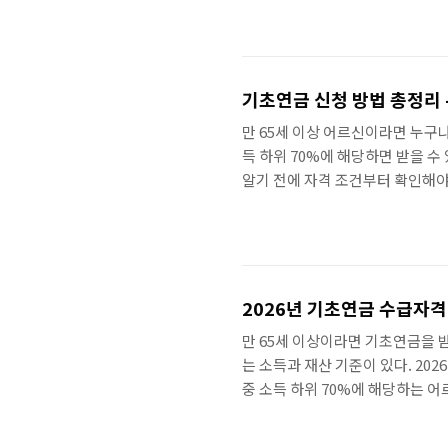
있다.핵심 특징선 지원, 후 심사 
지원 ..
기초연금 신청 방법 총정리 
만 65세 이상 어르신이라면 누구나
득 하위 70%에 해당하면 받을 
알기 전에 자격 조건부터 확인해야
득인정액은 단순 월급만이 아니라 
정액을 미리 확인해보는 것이 좋다
류기초연금 신청 방법의..
2026년 기초연금 수급자격
만 65세 이상이라면 기초연금을 받
는 소득과 재산 기준이 있다. 2
중 소득 하위 70%에 해당하는 어
54만 원이다.34만 원단독가구 
함께 받을 수 있다. 다만 국민연