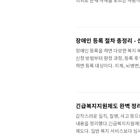
의외로 존재 자체를 모르는 사람이
도란긴급복지지원제도는 「긴급복지
대에 놓인 가구를 대상으로, 신청 
제도가 심사에 수주~수개월 걸리
기 사유구체적 상황주소득자 사망·
병·부상입원..
장애인 등록 절차 총정리 -
장애인 등록을 하면 다양한 복지 
신청 방법부터 판정 과정, 등록 
하면 등록 대상이다. 지체, 뇌병변, 
상태가 일정 기간 이상 지속되어야
차1읍면동 주민센터 신청거주지 
비용 ..
긴급복지지원제도 완벽 정리
갑작스러운 실직, 질병, 사고 등
내용을 정리했다.긴급복지지원제도
제도다. 일반 복지 서비스보다 심사
할 수 있다. 주민센터 방문, 전화