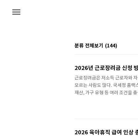
본문 바로가기
분류 전체보기
(144)
2026년 근로장려금 신청 
근로장려금은 저소득 근로자와 자
모르는 사람도 많다. 국세청 홈택
재산, 가구 유형 등 여러 조건을 
미만165만 원홑벌이 가구3,200만
재산 합계가 2억 4천만 원 미만이
2026 육아휴직 급여 인상 