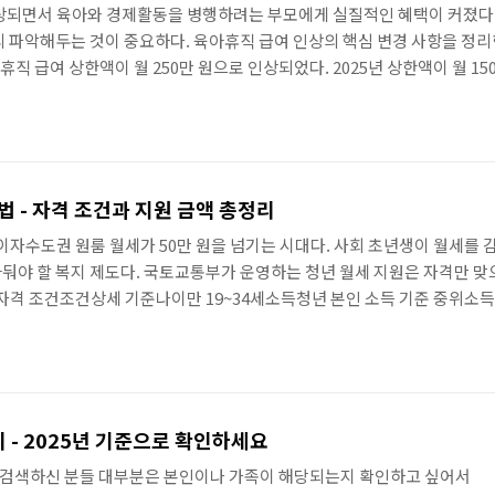
인상되면서 육아와 경제활동을 병행하려는 부모에게 실질적인 혜택이 커졌다.
 파악해두는 것이 중요하다. 육아휴직 급여 인상의 핵심 변경 사항을 정리한다
직 급여 상한액이 월 250만 원으로 인상되었다. 2025년 상한액이 월 15
 지급하는 기본 구조는 유지되지만 상한이 높아지면서 실수령액이 크게 늘어
상임금의 100%를 지급하는 '6+6 부모 육아휴직제'의 상한액도 월 450만
법 - 자격 조건과 지원 금액 총정리
줄이자수도권 원룸 월세가 50만 원을 넘기는 시대다. 사회 초년생이 월세를
둬야 할 복지 제도다. 국토교통부가 운영하는 청년 월세 지원은 자격만 맞으면
자격 조건조건상세 기준나이만 19~34세소득청년 본인 소득 기준 중위소득 6
만 원 이하, 월세 60만 원 이하기타부모 소득 기준 중위소득 100% 이하 
. 본인 소득뿐 아니라 부모(원가구) 소득까지 확인하기 때문에 사전에 기준
- 2025년 기준으로 확인하세요
검색하신 분들 대부분은 본인이나 가족이 해당되는지 확인하고 싶어서