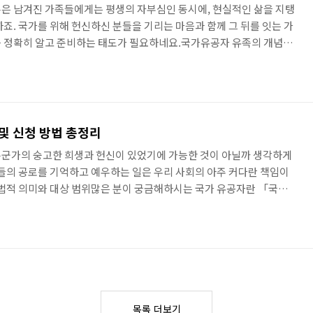
은 남겨진 가족들에게는 평생의 자부심인 동시에, 현실적인 삶을 지탱
죠. 국가를 위해 헌신하신 분들을 기리는 마음과 함께 그 뒤를 잇는 가
를 정확히 알고 준비하는 태도가 필요하네요.국가유공자 유족의 개념과
자 유족이라는 명칭이 무엇을 의미하는지부터 짚어볼까요? 단순히 가
 아니더라고요. 전몰 또는 순직하신 분들의 사망 이후, 법적으로 인정
등이 그 범위에 해당하죠.여기서 꼭 구분해야 할 점이 하나 있답니다. 바
자 유족은 서로 별개의 개념으로 분류된다는 사실이에요. 두 집단 사
및 신청 방법 총정리
누군가의 숭고한 희생과 헌신이 있었기에 가능한 것이 아닐까 생각하게
분들의 공로를 기억하고 예우하는 일은 우리 사회의 아주 커다란 책임이
 법적 의미와 대상 범위많은 분이 궁금해하시는 국가 유공자란 「국가유
률」에 따라 국가를 위해 희생하거나 공헌한 사람으로 정의되어 있습니
쳤다고 해서 모두가 해당되는 것은 아니기에 그 기준을 명확히 아는 것이
애국지사뿐만 아니라 전몰군경, 전상군​군경, 무공수훈자, 보국수훈자
·25참전재향군인이나 4·19혁명 관련자분들도 그 범위에 들어가게 되더
목록 더보기