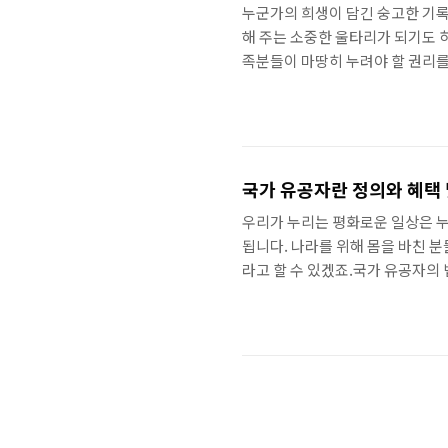
누군가의 희생이 담긴 숭고한 기록
해 주는 소중한 울타리가 되기도 하
족분들이 마땅히 누려야 할 권리
대상 범위 확인하기먼저 국가유공
족이라고 해서 모두 포함되는 것은
된 배우자나 자식, 그리고 부모님 
로 보훈보상대상자 유족과 국가유공
이에는 지급되..
국가 유공자란 정의와 혜택 
우리가 누리는 평화로운 일상은 
됩니다. 나라를 위해 몸을 바친 
라고 할 수 있겠죠.국가 유공자의
공자 등 예우 및 지원에 관한 법
다. 단순히 군 생활을 무사히 마
필요하죠.대상에는 순국선열이나 
등이 포함되어 있습니다. 또한 6
라고요. 이..