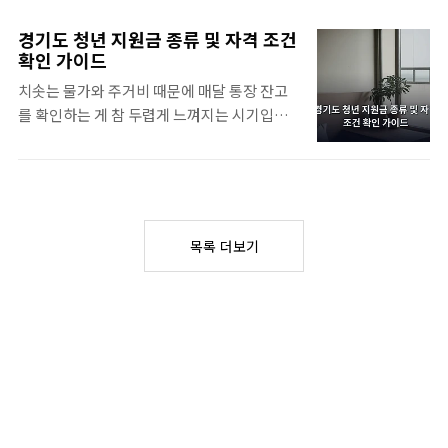
려보면 알바 4대보험 세금 항목들이 빠져나간
과 국가전문자격이라는 분류인데요. 이 차이
것을 발견하게 되죠.처음에는 떼이는 돈이 아
를 명확히 아는 것이 공부의 시작점이 될 수 있
경기도 청년 지원금 종류 및 자격 조건
깝다는 생각만 들기 마련이지만, 이 제도들이
답니다.국가기술자격은 주로 기술이나 기능
확인 가이드
나를 어떻게 보호하는지 알면 생각이 조금 달
분야에 집중되어 있는 형태를 말하죠. 한국산
치솟는 물가와 주거비 때문에 매달 통장 잔고
라질지도 모릅니다. 오늘은 급여 명세서에서
업인력공단이나 대한상공회의소 같은 위탁 기
를 확인하는 게 참 두렵게 느껴지는 시기입니
마주하게 되는 복잡한 공제 내역들을 하나씩
관들이 주관하여 시행하고 있습니다. 실무적
다. 특히 경기도에 거주하며 홀로서기를 준비
짚어보려고 하네요.알바 4대보험 가입 의무와
인 숙련도가 핵심..
하는 분들이라면 정부나 지자체에서 제공하는
기본 개념단시간 근로자라고 해서 무조건 보험
혜택을 꼼꼼히 살펴보는 자세가 필요하죠. 오
가입을 피할 수 있는 것은 아니더라고요. 근무
늘은 놓치면 손해라고 할 수 있는 경기도 청년
시간이나 계약 조건이 일정 수준을 넘어서면
지원금 종류와 구체적인 신청 방법까지 차근차
법적으로 가입해야 하는 의무가 발생하기 때문
목록 더보기
근 정리해 드릴게요.경기도 청년 지원금 종류
이죠.우선 산재보험만큼은 아주 특별한 대우
기본 개념 이해하기경기도에서 운영하는 청년
를 받습니다. 근무 시간이 아무리 적더라도, 혹
정책은 크게 두 가지 갈래로 나뉩니다. 경기도
은 소득..
가 자체적으로 예산을 편성하여 진행하는 사업
과 국가의 국비 사업이 연계된 형태로 구성되
어 있죠. 그래서 본인이 처한 상황에 따라 받을
수 있는 혜택이 천차만별이라 미리 공부하는
것이 좋습니다.기본적인 신청 자격은 경기도