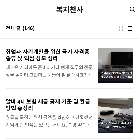
본문 바로가기
복지천사
전체 글
(146)
취업과 자기계발을 위한 국가 자격증
종류 및 핵심 정보 정리
새로운 커리어를 준비하거나 현재 직무의 전문
성을 높이려 고민하는 분들이 참 많으시죠? 저
도 예전에 자격증 하나를 따려고 큐넷 사이트
를 며칠 동안 뒤적거렸던 기억이 나네요. 단순
히 스펙을 쌓는 것을 넘어 국가에서 인정해 주
알바 4대보험 세금 공제 기준 및 환급
는 공신력을 얻는 일이라 준비 과정부터 신경
방법 총정리
쓸 것이 한두 가지가 아니더라고 fact입니다.
월급날 통장에 찍힌 금액을 확인하고 당황했던
국가 자격증 종류를 나누는 큰 기준우선 우리
기억이 한 번쯤은 있으실 거예요. 분명 약속한
가 흔히 말하는 자격 체계는 크게 두 갈래로 나
시급보다 적게 들어온 것 같아 계산기를 두드
뉘어 운영되고 있습니다. 바로 국가기술자격