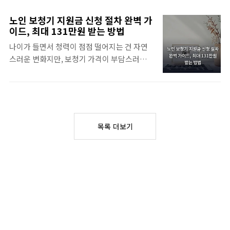
부산 청년 지원금은 신청 시점과 소득 기준이
가 비용을 나누어 부담하는 매칭 펀드 형태로
까다로워 보일 수 있지만 정작 본인이 해당되
운영되고, 미세먼지·질소산화물 배출을 줄이
노인 보청기 지원금 신청 절차 완벽 가
는 항목을 모르고 지나치는 경우가 많죠.부산
려는 정책 목표에 따라 매년 예산이 편성되고
이드, 최대 131만원 받는 방법
청년 지원금 큰 그림 잡기부산 청년 지원금은
있어요. 전국 17개 시도가 참여 중이고 지역별
나이가 들면서 청력이 점점 떨어지는 건 자연
부산시·자치구·고용복지플러스센터가 함께
배정 물량이 다르기 때문에 신청 시점에 따라
스러운 변화지만, 보청기 가격이 부담스러워
운영하는 정책 묶음입니다. 큰 줄기는 ▲ 월세
접수 마감 여부가 달라집니다.일반 가구는 보
망설이는 분들이 많으시죠. 다행히 우리나라
지원 ▲ 구직활동비·면접 정장 ▲ 자산형성(청
일러..
는 청각장애 등급을 받은 어르신께 보청기 지
년희망적금·청년도약계좌 연계) ▲ 청년정책
원금을 제공하고 있어요. 그런데 신청 절차가
카드 포인트로 나눌 수 있어요. 만 19~34세가
복잡해서 포기하는 경우가 많다고 하는데, 단
기본 연령 기준이고 일부 사업은 만 39세까지
계별로 차근차근 따라가면 어렵지 않습니다.
확장되며, 부산 거주 기간·소득·재산 요건이
목록 더보기
노인 보청기 지원금 신청 절차의 전체 흐름먼
각각 다릅니다.2026년 들어 청년월세 지원 한
저 알아두실 점은 보청기 지원금이 단순히 노
도가 늘었고, 구직활동비도 회차별 신청 대신 ..
인이라고 해서 자동으로 받을 수 있는 것이 아
니라는 점입니다. 청각장애 등록을 한 분에 한
해 건강보험에서 보장구로 지원하는 제도예
요. 그래서 가장 먼저 청각장애 진단을 받고 등
록하는 것이 노인 보청기 지원금 신청 절차의
출발점이 됩니다.지원 금액은 일반 건강보험