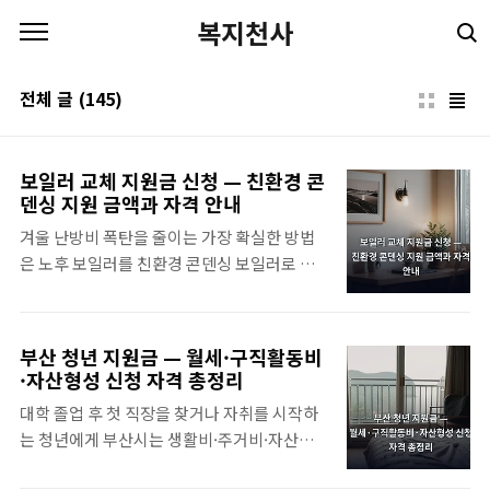
본문 바로가기
복지천사
전체 글
(145)
보일러 교체 지원금 신청 — 친환경 콘
덴싱 지원 금액과 자격 안내
겨울 난방비 폭탄을 줄이는 가장 확실한 방법
은 노후 보일러를 친환경 콘덴싱 보일러로 바
꾸는 것입니다. 정부와 지자체는 보일러 교체
지원금 제도를 통해 가구당 60만원에서 최대
80만원까지 설치비를 보조하고 있죠. 신청 자
부산 청년 지원금 — 월세·구직활동비
격, 지원 금액, 절차를 한 번에 정리해 드릴 테
·자산형성 신청 자격 총정리
니 조건이 맞으신 분은 올해 안에 꼭 챙기시길
대학 졸업 후 첫 직장을 찾거나 자취를 시작하
권합니다.보일러 교체 지원금 제도 한눈에 보
는 청년에게 부산시는 생활비·주거비·자산형
기정식 명칭은 가정용 친환경 콘덴싱 보일러
성을 묶은 여러 지원사업을 운영하고 있어요.
설치 지원사업입니다. 환경부와 지방자치단체