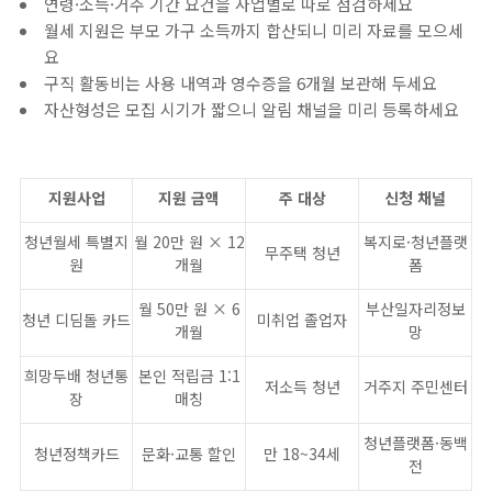
연령·소득·거주 기간 요건을 사업별로 따로 점검하세요
월세 지원은 부모 가구 소득까지 합산되니 미리 자료를 모으세
요
구직 활동비는 사용 내역과 영수증을 6개월 보관해 두세요
자산형성은 모집 시기가 짧으니 알림 채널을 미리 등록하세요
지원사업
지원 금액
주 대상
신청 채널
청년월세 특별지
월 20만 원 × 12
복지로·청년플랫
무주택 청년
원
개월
폼
월 50만 원 × 6
부산일자리정보
청년 디딤돌 카드
미취업 졸업자
개월
망
희망두배 청년통
본인 적립금 1:1
저소득 청년
거주지 주민센터
장
매칭
청년플랫폼·동백
청년정책카드
문화·교통 할인
만 18~34세
전